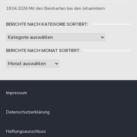
18.04.2026 Mit den Beinharten bei den Johannitern
BERICHTE NACH KATEGORIE SORTIERT:
Berichte
nach
BERICHTE NACH MONAT SORTIERT:
Kategorie
sortiert:
Berichte
nach
Monat
sortiert:
Impressum
Datenschutzerklärung
Haftungsausschluss