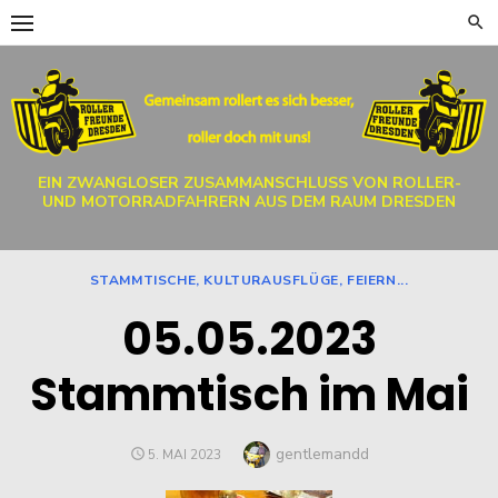
Skip
to
content
EIN ZWANGLOSER ZUSAMMANSCHLUSS VON ROLLER-
UND MOTORRADFAHRERN AUS DEM RAUM DRESDEN
STAMMTISCHE, KULTURAUSFLÜGE, FEIERN...
05.05.2023
Stammtisch im Mai
Author
gentlemandd
POSTED
5. MAI 2023
ON