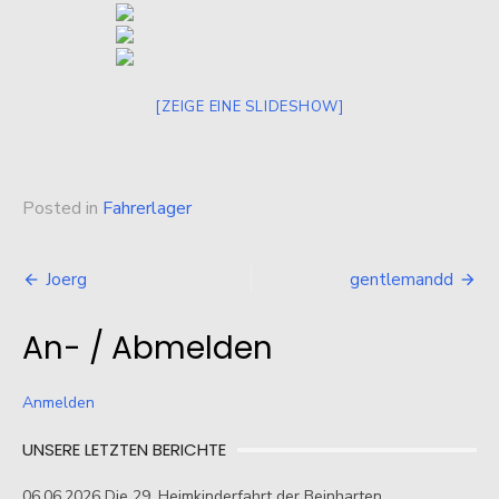
[ZEIGE EINE SLIDESHOW]
Posted in
Fahrerlager
Beitragsnavigation
Joerg
gentlemandd
An- / Abmelden
Anmelden
UNSERE LETZTEN BERICHTE
06.06.2026 Die 29. Heimkinderfahrt der Beinharten