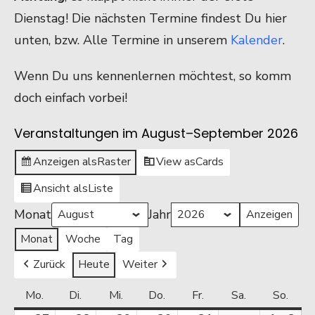
Dienstag! Die nächsten Termine findest Du hier
unten, bzw. Alle Termine in unserem
Kalender
.
Wenn Du uns kennenlernen möchtest, so komm
doch einfach vorbei!
Veranstaltungen im August–September 2026
Anzeigen als
Raster
View as
Cards
Ansicht als
Liste
Monat
Jahr
Monat
Woche
Tag
Zurück
Heute
Weiter
Mo.
Montag
Di.
Dienstag
Mi.
Mittwoch
Do.
Donnerstag
Fr.
Freitag
Sa.
Samstag
So.
Sonn