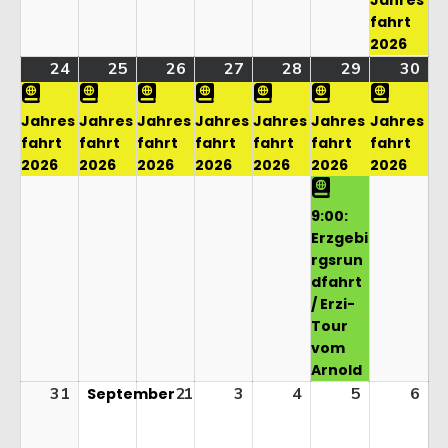
Jahres
fahrt
2026
24
24.
(1
25
25.
(1
26
26.
(1
27
27.
(1
28
28.
(1
29
29.
(2
30
30.
(1
August
Veranstaltung)
August
Veranstaltung)
August
Veranstaltung)
August
Veranstaltung)
August
Veranstaltung)
August
Veranstalt
Au
Ver
2026
2026
2026
2026
2026
2026
20
Jahres
Jahres
Jahres
Jahres
Jahres
Jahres
Jahres
fahrt
fahrt
fahrt
fahrt
fahrt
fahrt
fahrt
2026
2026
2026
2026
2026
2026
2026
9:00:
Erzgebi
rgsrun
dfahrt
/ Erzi-
Tour
vom
Arnold
31
31.
2
1
2.
1.
3
3.
4
4.
5
5.
6
6.
September
August
September
September
September
September
Septembe
Se
2026
2026
2026
2026
2026
2026
20