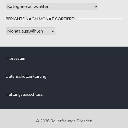
Berichte
nach
BERICHTE NACH MONAT SORTIERT:
Kategorie
sortiert:
Berichte
nach
Monat
sortiert:
Impressum
Datenschutzerklärung
Haftungsausschluss
© 2026 Rollerfreunde Dresden