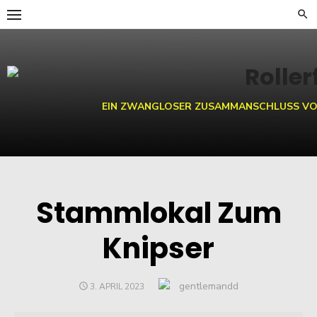
Skip
to
content
EIN ZWANGLOSER ZUSAMMANSCHLUSS VO
Stammlokal Zum
Knipser
Author
gentlemandd
POSTED
3. APRIL 2023
ON