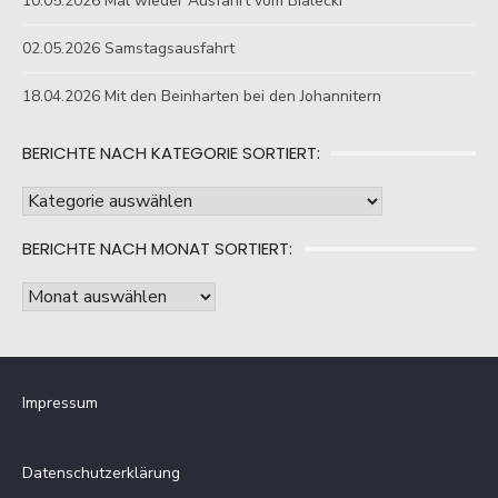
10.05.2026 Mal wieder Ausfahrt vom Bialecki
02.05.2026 Samstagsausfahrt
18.04.2026 Mit den Beinharten bei den Johannitern
BERICHTE NACH KATEGORIE SORTIERT:
Berichte
nach
BERICHTE NACH MONAT SORTIERT:
Kategorie
sortiert:
Berichte
nach
Monat
sortiert:
Impressum
Datenschutzerklärung