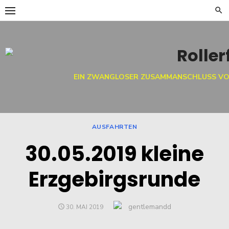
Skip
to
content
EIN ZWANGLOSER ZUSAMMANSCHLUSS VO
AUSFAHRTEN
30.05.2019 kleine
Erzgebirgsrunde
Author
gentlemandd
POSTED
30. MAI 2019
ON