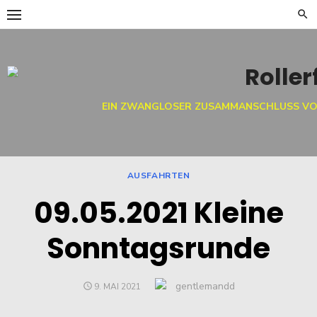
Skip
to
content
EIN ZWANGLOSER ZUSAMMANSCHLUSS VO
AUSFAHRTEN
09.05.2021 Kleine
Sonntagsrunde
Author
gentlemandd
POSTED
9. MAI 2021
ON