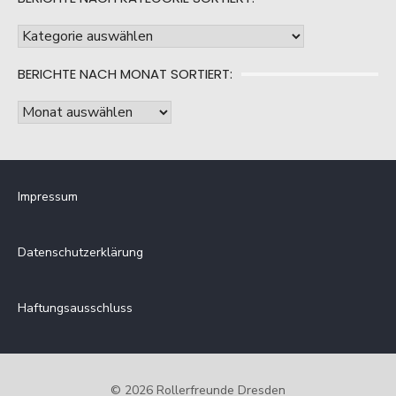
Berichte
nach
BERICHTE NACH MONAT SORTIERT:
Kategorie
sortiert:
Berichte
nach
Monat
sortiert:
Impressum
Datenschutzerklärung
Haftungsausschluss
© 2026 Rollerfreunde Dresden