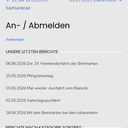
Beitragsnavigation
11. bis 13.01.2019
01.03.2019 Stammtisch
Sachsenkrad
An- / Abmelden
Anmelden
UNSERE LETZTEN BERICHTE
06.06.2026 Die 29. Heimkinderfahrt der Beinharten
25.05.2026 Pfingstmontag
10.05.2026 Mal wieder Ausfahrt vom Bialecki
02.05.2026 Samstagsausfahrt
18.04.2026 Mit den Beinharten bei den Johannitern
BERICHTE NACH KATEGORIE SORTIERT: