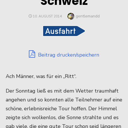
Schweiz
Author
gentlemandd
POSTED
10. AUGUST 2014
ON
Beitrag drucken/speichern
Ach Männer, was für ein „Ritt“.
Der Sonntag ließ es mit dem Wetter traumhaft
angehen und so konnten alle Teilnehmer auf eine
schöne, erlebnisreiche Tour hoffen. Der Himmel
zeigte sich wolkenlos, die Sonne strahlte und es
gab viele, die eine gute Tour schon seid längeren