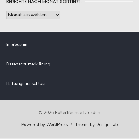
BERICHTE NACH MONAT SORTIERT:
Kategorie
sortiert:
Berichte
nach
Monat
sortiert:
Impressum
Datenschutzerklärung
Haftungsausschluss
© 2026 Rollerfreunde Dresden
Powered by WordPress
/
Theme by Design Lab