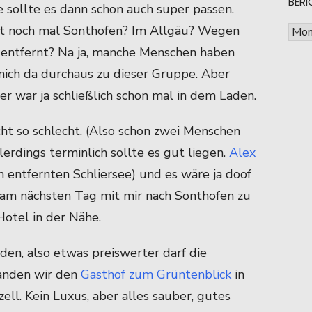
BERI
se sollte es dann schon auch super passen.
sortie
gt noch mal Sonthofen? Im Allgäu? Wegen
Beric
nach
entfernt? Na ja, manche Menschen haben
Mona
mich da durchaus zu dieser Gruppe. Aber
sortie
Der war ja schließlich schon mal in dem Laden.
cht so schlecht. (Also schon zwei Menschen
rdings terminlich sollte es gut liegen.
Alex
m entfernten Schliersee) und es wäre ja doof
am nächsten Tag mit mir nach Sonthofen zu
 Hotel in der Nähe.
en, also etwas preiswerter darf die
fanden wir den
Gasthof zum Grüntenblick
in
ell. Kein Luxus, aber alles sauber, gutes