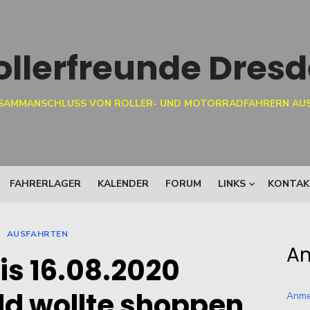
USAMMANSCHLUSS VON ROLLER- UND MOTORRADFAHRERN AUS
FAHRERLAGER
KALENDER
FORUM
LINKS
KONTAK
AUSFAHRTEN
An
bis 16.08.2020
d wollte shoppen
Anme