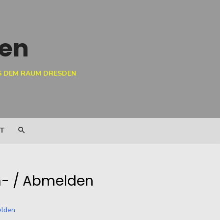
 DEM RAUM DRESDEN
T
- / Abmelden
lden