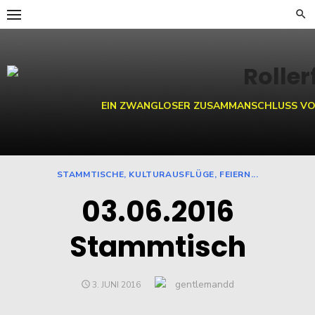
Skip
to
content
EIN ZWANGLOSER ZUSAMMANSCHLUSS VO
STAMMTISCHE, KULTURAUSFLÜGE, FEIERN...
03.06.2016
Stammtisch
Author
gentlemandd
POSTED
3. JUNI 2016
ON