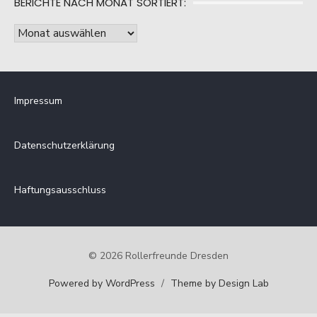
BERICHTE NACH MONAT SORTIERT:
Kategorie
sortiert:
Berichte
nach
Monat
sortiert:
Impressum
Datenschutzerklärung
Haftungsausschluss
© 2026 Rollerfreunde Dresden
Powered by WordPress
/
Theme by Design Lab