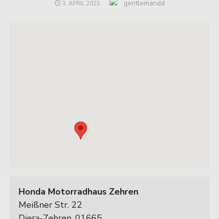
Author
gentlemandd
POSTED
3. APRIL 2023
ON
Honda Motorradhaus Zehren
Meißner Str. 22
Diera-Zehren
,
01665