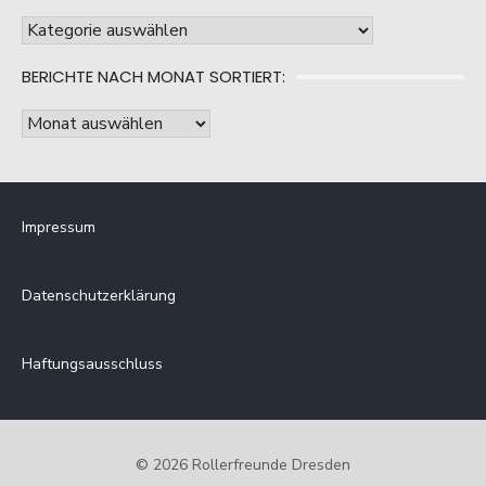
Berichte
nach
BERICHTE NACH MONAT SORTIERT:
Kategorie
sortiert:
Berichte
nach
Monat
sortiert:
Impressum
Datenschutzerklärung
Haftungsausschluss
© 2026 Rollerfreunde Dresden