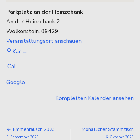
Parkplatz an der Heinzebank
An der Heinzebank 2
Wolkenstein
,
09429
Veranstaltungsort anschauen
Parkplatz
Karte
an
iCal
der
Heinzebank
Google
Kompletten Kalender ansehen
Beitragsnavigation
Emmenrausch 2023
Monatlicher Stammtisch
8. September 2023
6. Oktober 2023