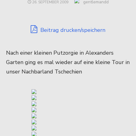
Author
gentlemandd
POSTED
26. SEPTEMBER 2009
ON
Beitrag drucken/speichern
Nach einer kleinen Putzorgie in Alexanders
Garten ging es mal wieder auf eine kleine Tour in
unser Nachbarland Tschechien