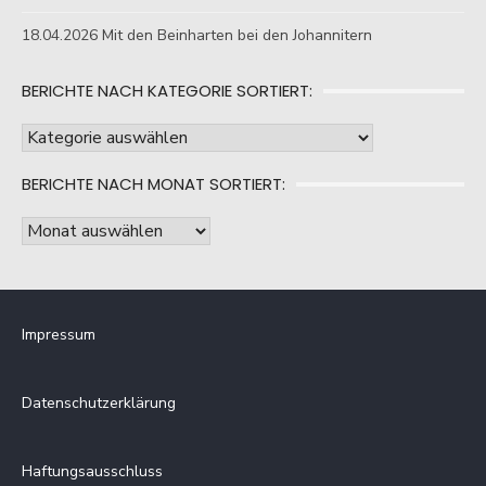
18.04.2026 Mit den Beinharten bei den Johannitern
BERICHTE NACH KATEGORIE SORTIERT:
Berichte
nach
BERICHTE NACH MONAT SORTIERT:
Kategorie
sortiert:
Berichte
nach
Monat
sortiert:
Impressum
Datenschutzerklärung
Haftungsausschluss