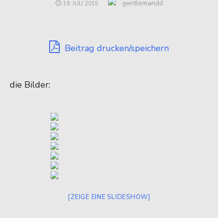
Author
gentlemandd
POSTED
19. JULI 2015
ON
Beitrag drucken/speichern
die Bilder:
[ZEIGE EINE SLIDESHOW]