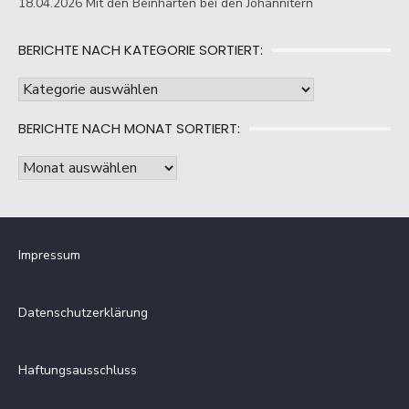
18.04.2026 Mit den Beinharten bei den Johannitern
BERICHTE NACH KATEGORIE SORTIERT:
Berichte
nach
BERICHTE NACH MONAT SORTIERT:
Kategorie
sortiert:
Berichte
nach
Monat
sortiert:
Impressum
Datenschutzerklärung
Haftungsausschluss