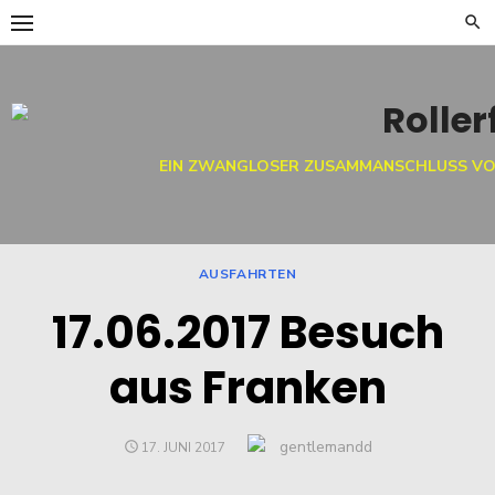
Skip
to
content
EIN ZWANGLOSER ZUSAMMANSCHLUSS VO
AUSFAHRTEN
17.06.2017 Besuch
aus Franken
Author
gentlemandd
POSTED
17. JUNI 2017
ON