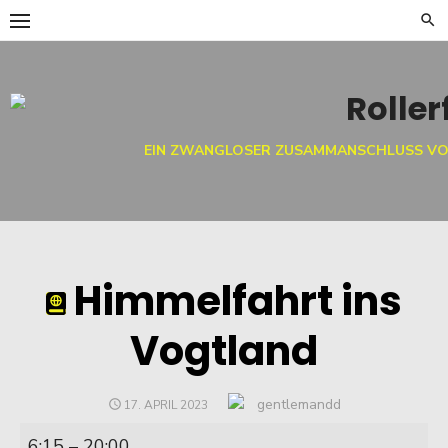
Skip
to
content
EIN ZWANGLOSER ZUSAMMANSCHLUSS VO
Himmelfahrt ins
Vogtland
Author
gentlemandd
POSTED
17. APRIL 2023
ON
Himmelfahrt
6:15
–
20:00